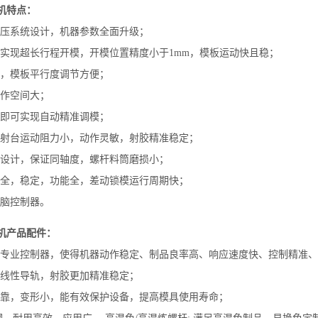
注塑机特点：
油压系统设计，机器参数全面升级；
可实现超长行程开模，开模位置精度小于1mm，模板运动快且稳；
计，模板平行度调节方便；
操作空间大；
键即可实现自动精准调模；
，射台运动阻力小，动作灵敏，射胶精准稳定；
承设计，保证同轴度，螺杆料筒磨损小；
安全，稳定，功能全，差动锁模运行周期快；
电脑控制器。
注塑机产品配件：
配专业控制器，使得机器动作稳定、制品良率高、响应速度快、控制精准
及线性导轨，射胶更加精准稳定；
可靠，变形小，能有效保护设备，提高模具使用寿命；