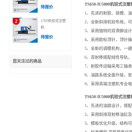
TS650-IU5000机铰式
待报价
1、先进的射胶、锁模、
170T机铰式注塑
2、全新斜排机较布局，
机
3、采用独特的双滑脚设
待报价
4、采用欧标顶针，顶针
5、全新的调模机构，一
6、双射移搭配线性导轨
您关注过的商品
7、射胶传动轴采用三轴
8、油路系统全面升级，
9、采用高端注塑机专业
TS650-IU5000机铰式
1、先进的油路设计，搭
2、采用斜排双射移油缸
3、模板优化升级，结构