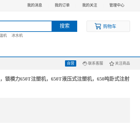
我的消息
|
我的订单
|
我的关注
|
管理中心
搜索
购物车
温机
冰水机
自营
联系客服
关注商品
，锁模力650T注塑机，650T液压式注塑机，650吨卧式注射