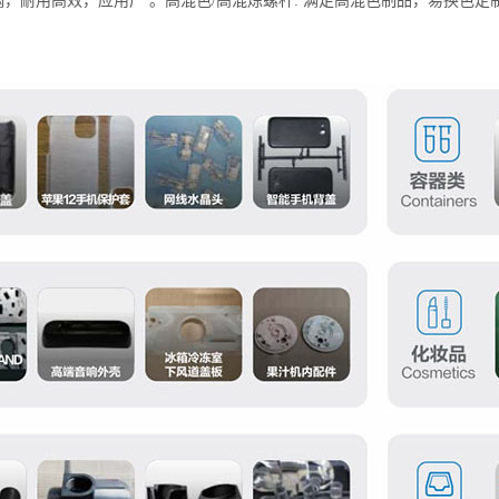
钢，耐用高效，应用广 。高混色/高混炼螺杆: 满足高混色制品，易换色定制