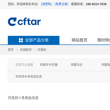
您好，欢迎来到长丰达!
[请登陆]
[免费注册]
客服热线：
186-6515-7838
全部产品分类
网站首页
限时特
首页
>
机械配件
>
压缩机
您还可以查看
机械手手控器
伺服马达
伺服
发热管
铁氟龙管
粉碎
共找到
0
条商品信息
共找到
0
条商品信息