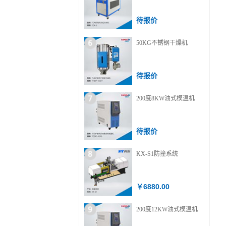
待报价
50KG不锈钢干燥机
待报价
200度8KW油式模温机
待报价
KX-S1防撞系统
￥6880.00
200度12KW油式模温机