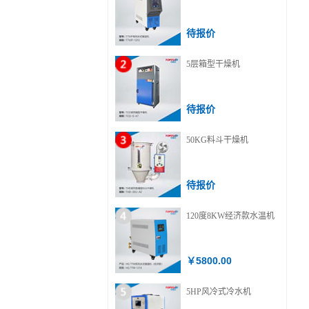
待报价
5层箱型干燥机
待报价
50KG料斗干燥机
待报价
120度8KW经济款水温机
￥5800.00
5HP风冷式冷水机