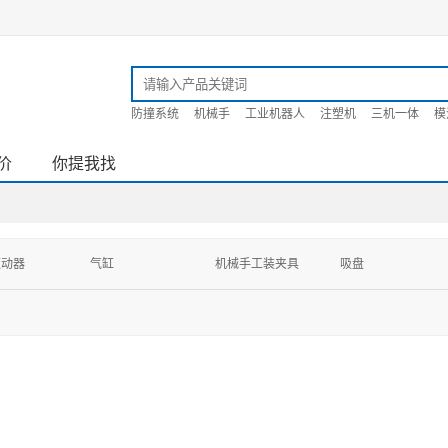
防撞系统
机械手
工业机器人
注塑机
三机一体
模
价
你提我找
驱动器
气缸
机械手工装夹具
吸盘
机刀具
风机
压缩机
控制板